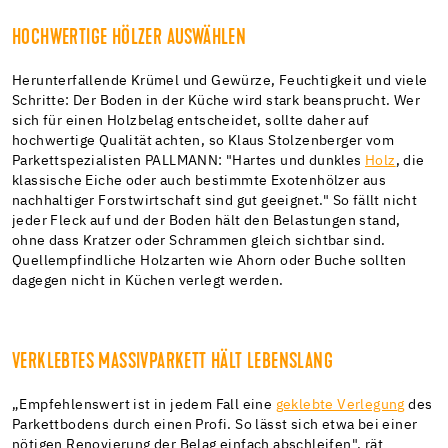
HOCHWERTIGE HÖLZER AUSWÄHLEN
Herunterfallende Krümel und Gewürze, Feuchtigkeit und viele
Schritte: Der Boden in der Küche wird stark beansprucht. Wer
sich für einen Holzbelag entscheidet, sollte daher auf
hochwertige Qualität achten, so Klaus Stolzenberger vom
Parkettspezialisten PALLMANN: "Hartes und dunkles
Holz
, die
klassische Eiche oder auch bestimmte Exotenhölzer aus
nachhaltiger Forstwirtschaft sind gut geeignet." So fällt nicht
jeder Fleck auf und der Boden hält den Belastungen stand,
ohne dass Kratzer oder Schrammen gleich sichtbar sind.
Quellempfindliche Holzarten wie Ahorn oder Buche sollten
dagegen nicht in Küchen verlegt werden.
VERKLEBTES MASSIVPARKETT HÄLT LEBENSLANG
„Empfehlenswert ist in jedem Fall eine
geklebte Verlegung
des
Parkettbodens durch einen Profi. So lässt sich etwa bei einer
nötigen Renovierung der Belag einfach abschleifen", rät