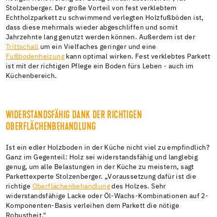
Stolzenberger. Der große Vorteil von fest verklebtem
Echtholzparkett zu schwimmend verlegten Holzfußböden ist,
dass diese mehrmals wieder abgeschliffen und somit
Jahrzehnte lang genutzt werden können. Außerdem ist der
Trittschall
um ein Vielfaches geringer und eine
Fußbodenheizung
kann optimal wirken. Fest verklebtes Parkett
ist mit der richtigen Pflege ein Boden fürs Leben - auch im
Küchenbereich.
WIDERSTANDSFÄHIG DANK DER RICHTIGEN
OBERFLÄCHENBEHANDLUNG
Ist ein edler Holzboden in der Küche nicht viel zu empfindlich?
Ganz im Gegenteil: Holz sei widerstandsfähig und langlebig
genug, um alle Belastungen in der Küche zu meistern, sagt
Parkettexperte Stolzenberger. „Voraussetzung dafür ist die
richtige
Oberflächenbehandlung
des Holzes. Sehr
widerstandsfähige Lacke oder Öl-Wachs-Kombinationen auf 2-
Komponenten-Basis verleihen dem Parkett die nötige
Robustheit."