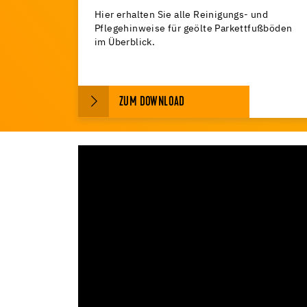
Hier erhalten Sie alle Reinigungs- und
Pflegehinweise für geölte Parkettfußböden
im Überblick.
ZUM DOWNLOAD