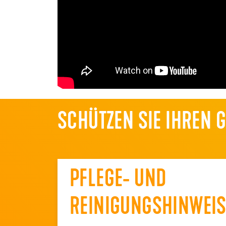
SCHÜTZEN SIE IHREN 
PFLEGE- UND
REINIGUNGSHINWEIS