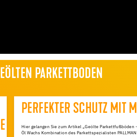
GEÖLTEN PARKETTBODEN
PERFEKTER SCHUTZ MIT M
E
Hier gelangen Sie zum Artikel „Geölte Parkettfußböden 
Öl Wachs Kombination des Parkettspezialisten PALLMANN