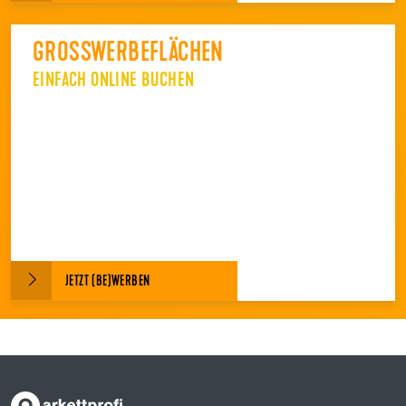
GROSSWERBEFLÄCHEN
EINFACH ONLINE BUCHEN
JETZT (BE)WERBEN