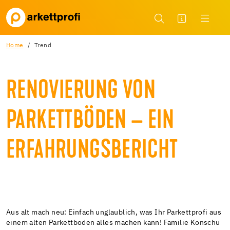
Home
Trend
RENOVIERUNG VON
PARKETTBÖDEN – EIN
ERFAHRUNGSBERICHT
Aus alt mach neu: Einfach unglaublich, was Ihr Parkettprofi aus
einem alten Parkettboden alles machen kann! Familie Konschu